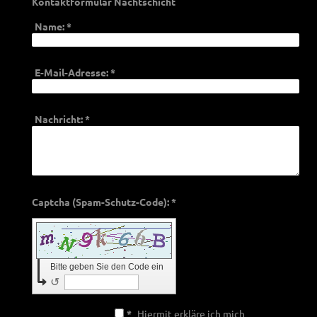
Kontaktformular Nachtschicht
Name:
*
E-Mail-Adresse:
*
Nachricht:
*
Captcha (Spam-Schutz-Code): *
Bitte geben Sie den Code ein
↺
*
Hiermit erkläre ich mich